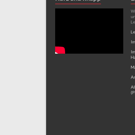
We
un
Le
Le
Im
Im
Ha
Ma
An
Al
(P