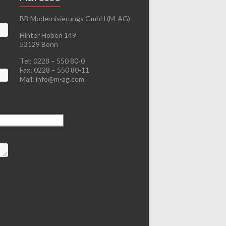
BB Modernisierungs GmbH (M-AG)
Hinter Hoben 149
53129 Bonn
Tel: 0228 – 550 80-0
Fax: 0228 – 550 80-11
Mail: info@m-ag.com